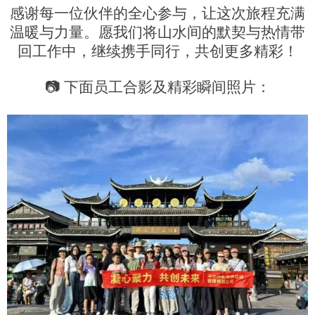
感谢每一位伙伴的全心
参与
，让这次旅程充满
温暖与力量。愿我们将山水间的默契与热情带
回工作中，继续携手同行，共创更多精彩！
📷
下面
员工合影
及
精彩瞬间照片
：