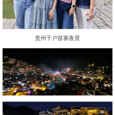
贵州千户苗寨夜景