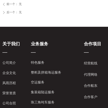
前一个：
无
ꄴ
后一个：
无
ꄲ
关于我们
业务服务
合作项目
—
—
—
特色服务
公司简介
经营航线
整柜及拼箱海运服务
企业文化
代理网络
空运服务
风雨历程
合作船东
集装箱陆运服务
荣誉资质
合作客户
珠三角吨车服务
公司合照